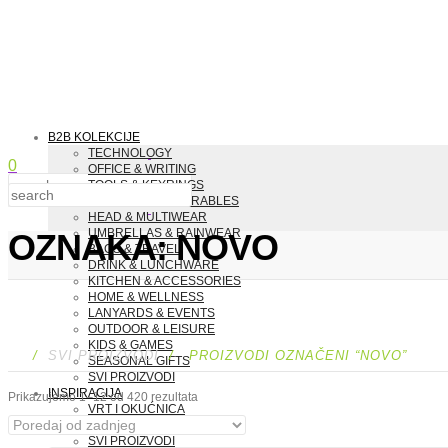
B2B KOLEKCIJE
TECHNOLOGY
0
OFFICE & WRITING
TOOLS & KEYRINGS
CLOTHING & WEARABLES
HEAD & MULTIWEAR
UMBRELLAS & RAINWEAR
OZNAKA:
NOVO
BAGS & TRAVEL
DRINK & LUNCHWARE
KITCHEN & ACCESSORIES
HOME & WELLNESS
LANYARDS & EVENTS
OUTDOOR & LEISURE
KIDS & GAMES
/
SVI PROIZVODI
/ PROIZVODI OZNAČENI “NOVO”
SEASONAL GIFTS
SVI PROIZVODI
INSPIRACIJA
Poredano
Prikazujemo 1–12 od 420 rezultata
po
VRT I OKUĆNICA
najnovijem
NOVO
SVI PROIZVODI