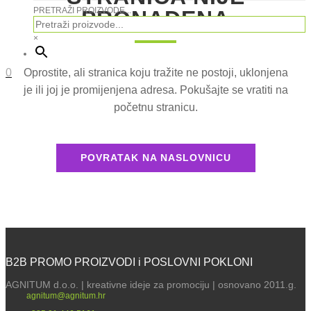
PRETRAŽI PROIZVODE...
PRONAĐENA
×
0
Oprostite, ali stranica koju tražite ne postoji, uklonjena
je ili joj je promijenjena adresa. Pokušajte se vratiti na
početnu stranicu.
POVRATAK NA NASLOVNICU
B2B PROMO PROIZVODI i POSLOVNI POKLONI
AGNITUM d.o.o. | kreativne ideje za promociju | osnovano 2011.g.
agnitum@agnitum.hr