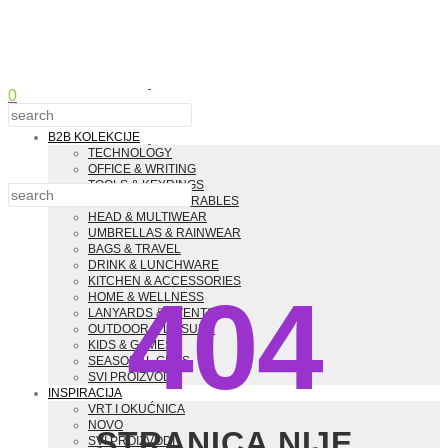
0
B2B KOLEKCIJE
TECHNOLOGY
OFFICE & WRITING
TOOLS & KEYRINGS
CLOTHING & WEARABLES
HEAD & MULTIWEAR
UMBRELLAS & RAINWEAR
BAGS & TRAVEL
DRINK & LUNCHWARE
KITCHEN & ACCESSORIES
404
HOME & WELLNESS
LANYARDS & EVENTS
OUTDOOR & LEISURE
KIDS & GAMES
SEASONAL GIFTS
SVI PROIZVODI
INSPIRACIJA
VRT I OKUĆNICA
NOVO
STRANICA NIJE
SVI PROIZVODI